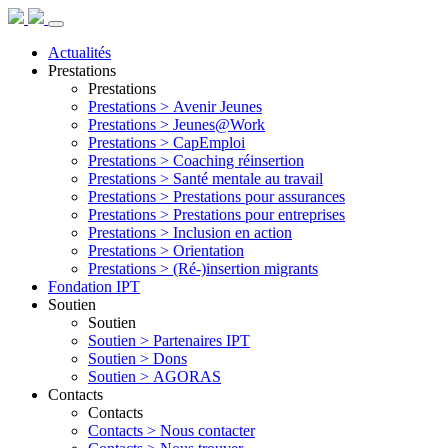
Actualités
Prestations
Prestations
Prestations >
Avenir Jeunes
Prestations >
Jeunes@Work
Prestations >
CapEmploi
Prestations >
Coaching réinsertion
Prestations >
Santé mentale au travail
Prestations >
Prestations pour assurances
Prestations >
Prestations pour entreprises
Prestations >
Inclusion en action
Prestations >
Orientation
Prestations >
(Ré-)insertion migrants
Fondation IPT
Soutien
Soutien
Soutien >
Partenaires IPT
Soutien >
Dons
Soutien >
AGORAS
Contacts
Contacts
Contacts >
Nous contacter