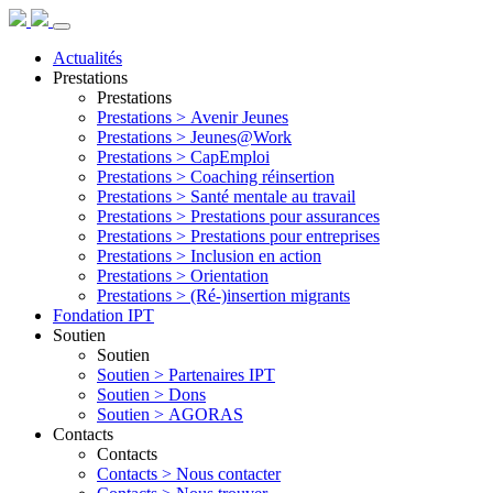
Actualités
Prestations
Prestations
Prestations >
Avenir Jeunes
Prestations >
Jeunes@Work
Prestations >
CapEmploi
Prestations >
Coaching réinsertion
Prestations >
Santé mentale au travail
Prestations >
Prestations pour assurances
Prestations >
Prestations pour entreprises
Prestations >
Inclusion en action
Prestations >
Orientation
Prestations >
(Ré-)insertion migrants
Fondation IPT
Soutien
Soutien
Soutien >
Partenaires IPT
Soutien >
Dons
Soutien >
AGORAS
Contacts
Contacts
Contacts >
Nous contacter