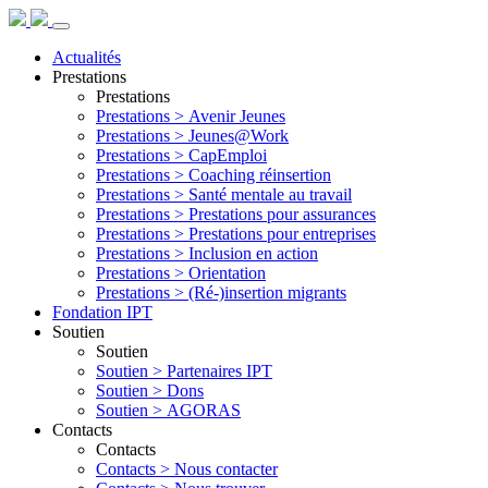
Actualités
Prestations
Prestations
Prestations >
Avenir Jeunes
Prestations >
Jeunes@Work
Prestations >
CapEmploi
Prestations >
Coaching réinsertion
Prestations >
Santé mentale au travail
Prestations >
Prestations pour assurances
Prestations >
Prestations pour entreprises
Prestations >
Inclusion en action
Prestations >
Orientation
Prestations >
(Ré-)insertion migrants
Fondation IPT
Soutien
Soutien
Soutien >
Partenaires IPT
Soutien >
Dons
Soutien >
AGORAS
Contacts
Contacts
Contacts >
Nous contacter