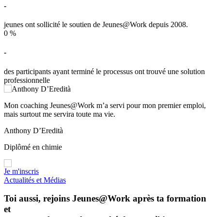
-
jeunes ont sollicité le soutien de Jeunes@Work depuis 2008.
0
%
-
des participants ayant terminé le processus ont trouvé une solution
professionnelle
Mon coaching Jeunes@Work m’a servi pour mon premier emploi,
L
mais surtout me servira toute ma vie.
r
m
Anthony D’Eredità
L
Diplômé en chimie
A
Je m'inscris
Actualités et Médias
Toi aussi, rejoins Jeunes@Work après ta formation
et