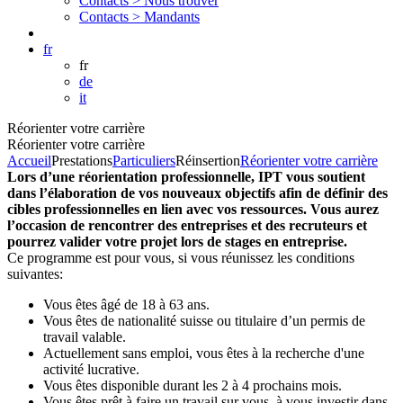
Contacts >
Nous trouver
Contacts >
Mandants
fr
fr
de
it
Réorienter votre carrière
Réorienter votre carrière
Accueil
Prestations
Particuliers
Réinsertion
Réorienter votre carrière
Lors d’une réorientation professionnelle, IPT vous soutient
dans l’élaboration de vos nouveaux objectifs afin de définir des
cibles professionnelles en lien avec vos ressources. Vous aurez
l’occasion de rencontrer des entreprises et des recruteurs et
pourrez valider votre projet lors de stages en entreprise.
Ce programme est pour vous, si vous réunissez les conditions
suivantes:
Vous êtes âgé de 18 à 63 ans.
Vous êtes de nationalité suisse ou titulaire d’un permis de
travail valable.
Actuellement sans emploi, vous êtes à la recherche d'une
activité lucrative.
Vous êtes disponible durant les 2 à 4 prochains mois.
Vous êtes prêt à faire un travail sur vous, à vous investir dans