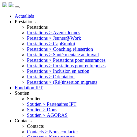
Actualités
Prestations
Prestations
Prestations >
Avenir Jeunes
Prestations >
Jeunes@Work
Prestations >
CapEmploi
Prestations >
Coaching réinsertion
Prestations >
Santé mentale au travail
Prestations >
Prestations pour assurances
Prestations >
Prestations pour entreprises
Prestations >
Inclusion en action
Prestations >
Orientation
Prestations >
(Ré-)insertion migrants
Fondation IPT
Soutien
Soutien
Soutien >
Partenaires IPT
Soutien >
Dons
Soutien >
AGORAS
Contacts
Contacts
Contacts >
Nous contacter