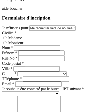
aide-boucher
Formulaire d'incription
Je m'inscris pour
Civilité *
Madame
Monsieur
Nom *
Prénom *
Rue No *
Code postal *
Ville *
Canton *
Téléphone *
Email *
Je souhaite être contacté par le bureau IPT suivant *