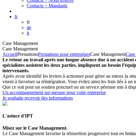
Contacts >
Nous trouver
Contacts >
Mandants
fr
fr
de
it
Case Management
Case Management
Accueil
Prestations
Prestations pour entreprises
Case Management
Case
Le retour au travail après une longue absence due à un accident o
spécialistes assistent les deux parties, impliquent au besoin l’éq
intervenants.
Après avoir identifié les leviers à actionner pour gérer au mieux la si
visent à favoriser sa réintégration. Vous évitez ainsi les frais liés à 
Que ce soit pour un soutien ponctuel ou un service pérenne mis à disp
Un accompagnement sur-mesure pour votre entreprise
Je souhaite recevoir des informations
L'astuce d'IPT
Misez sur le Case Management.
Le Case Management favorise la réinsertion progressive tout en limitant l