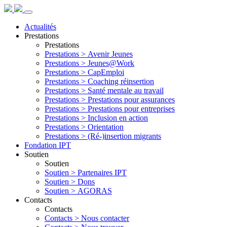
Actualités
Prestations
Prestations
Prestations >
Avenir Jeunes
Prestations >
Jeunes@Work
Prestations >
CapEmploi
Prestations >
Coaching réinsertion
Prestations >
Santé mentale au travail
Prestations >
Prestations pour assurances
Prestations >
Prestations pour entreprises
Prestations >
Inclusion en action
Prestations >
Orientation
Prestations >
(Ré-)insertion migrants
Fondation IPT
Soutien
Soutien
Soutien >
Partenaires IPT
Soutien >
Dons
Soutien >
AGORAS
Contacts
Contacts
Contacts >
Nous contacter