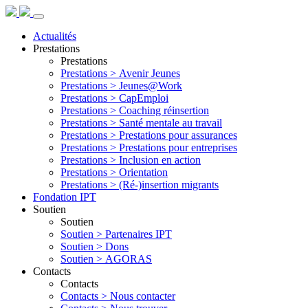
Actualités
Prestations
Prestations
Prestations >
Avenir Jeunes
Prestations >
Jeunes@Work
Prestations >
CapEmploi
Prestations >
Coaching réinsertion
Prestations >
Santé mentale au travail
Prestations >
Prestations pour assurances
Prestations >
Prestations pour entreprises
Prestations >
Inclusion en action
Prestations >
Orientation
Prestations >
(Ré-)insertion migrants
Fondation IPT
Soutien
Soutien
Soutien >
Partenaires IPT
Soutien >
Dons
Soutien >
AGORAS
Contacts
Contacts
Contacts >
Nous contacter